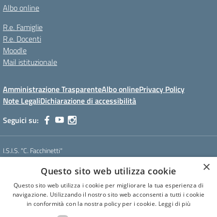
Albo online
R.e. Famiglie
R.e. Docenti
Moodle
Mail istituzionale
Amministrazione Trasparente
Albo online
Privacy Policy
Note Legali
Dichiarazione di accessibilità
Seguici su:
I.S.I.S. "C. Facchinetti"
Via Azimonti, 5 - 21053 - Castellanza (VA)
×
Questo sito web utilizza cookie
Tel. 0331 635718 - E-mail: vais01900e@istruzione.it - Pec:
vais01900e@pec.istruzione.it
Questo sito web utilizza i cookie per migliorare la tua esperienza di
Codice meccanografico: VAIS01900E
navigazione. Utilizzando il nostro sito web acconsenti a tutti i cookie
Codice Fiscale: 81009250127
in conformità con la nostra policy per i cookie.
Leggi di più
Codice IPA: istsc_vais01900e