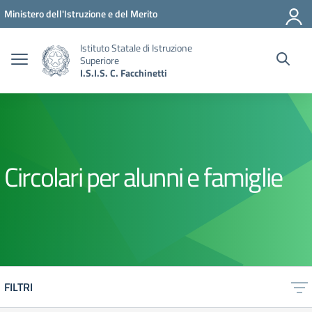
Vai ai contenuti
Vai al menu di navigazione
Vai al footer
Ministero dell'Istruzione e del Merito
Istituto Statale di Istruzione
Superiore
I.S.I.S. C. Facchinetti
Circolari per alunni e famiglie
FILTRI