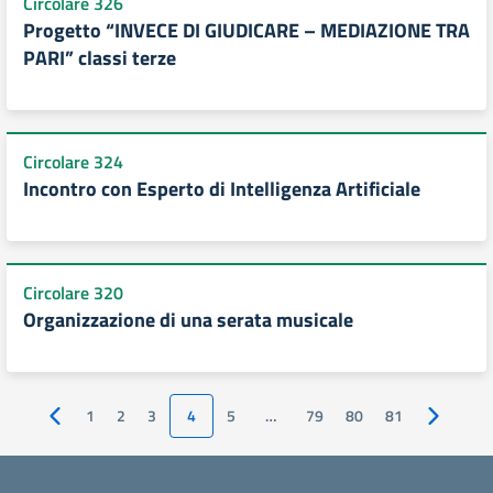
Circolare 326
Progetto “INVECE DI GIUDICARE – MEDIAZIONE TRA
PARI” classi terze
Circolare 324
Incontro con Esperto di Intelligenza Artificiale
Circolare 320
Organizzazione di una serata musicale
1
2
3
4
5
…
79
80
81
Pagina precedente
Pagina s