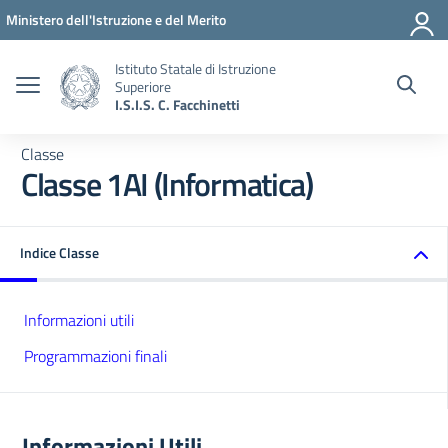
Vai ai contenuti
Vai al menu di navigazione
Vai al footer
Ministero dell'Istruzione e del Merito
Istituto Statale di Istruzione
Superiore
I.S.I.S. C. Facchinetti
Classe
Classe 1AI (Informatica)
Indice Classe
Informazioni utili
Programmazioni finali
Informazioni Utili