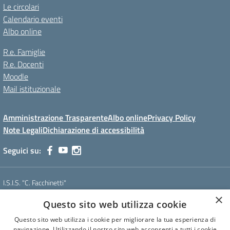
Le circolari
Calendario eventi
Albo online
R.e. Famiglie
R.e. Docenti
Moodle
Mail istituzionale
Amministrazione Trasparente
Albo online
Privacy Policy
Note Legali
Dichiarazione di accessibilità
Seguici su:
I.S.I.S. "C. Facchinetti"
Via Azimonti, 5 - 21053 - Castellanza (VA)
×
Questo sito web utilizza cookie
Tel. 0331 635718 - E-mail: vais01900e@istruzione.it - Pec:
vais01900e@pec.istruzione.it
Questo sito web utilizza i cookie per migliorare la tua esperienza di
Codice meccanografico: VAIS01900E
navigazione. Utilizzando il nostro sito web acconsenti a tutti i cookie