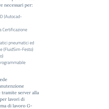
are necessari per:
 2D (Autocad-
la Certificazione
atici pneumatici ed
le (FluidSim-Festo)
o)
 Programmabile
vede
manutenzione
 tramite server alla
er lavori di
orma di lavoro G-