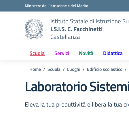
Vai ai contenuti
Vai al menu di navigazione
Vai al footer
Ministero dell'Istruzione e del Merito
Istituto Statale di Istruzione S
I.S.I.S. C. Facchinetti
Castellanza
Scuola
Servizi
Novità
Didattica
Home
Scuola
Luoghi
Edificio scolastico
Laboratorio Sistem
Eleva la tua produttività e libera la tua c