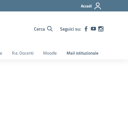
Accedi
Cerca
Seguici su:
ie
R.e. Docenti
Moodle
Mail istituzionale