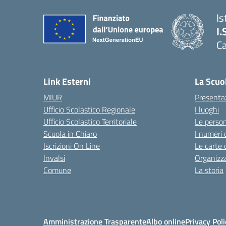
Is
I.
C
Link Esterni
La Scuo
MIUR
Presenta
Ufficio Scolastico Regionale
I luoghi
Ufficio Scolastico Territoriale
Le perso
Scuola in Chiaro
I numeri 
Iscrizioni On Line
Le carte 
Invalsi
Organizz
Comune
La storia
Amministrazione Trasparente
Albo online
Privacy Poli