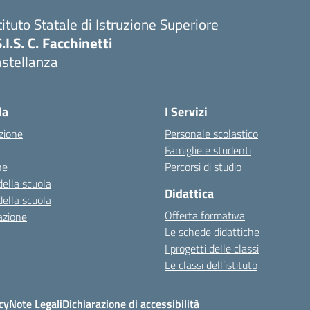
tituto Statale di Istruzione Superiore
S.I.S. C. Facchinetti
astellanza
la
I Servizi
zione
Personale scolastico
Famiglie e studenti
ne
Percorsi di studio
della scuola
Didattica
della scuola
Offerta formativa
azione
Le schede didattiche
I progetti delle classi
Le classi dell’istituto
cy
Note Legali
Dichiarazione di accessibilità