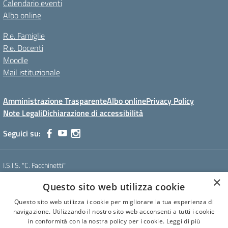
Calendario eventi
Albo online
R.e. Famiglie
R.e. Docenti
Moodle
Mail istituzionale
Amministrazione Trasparente
Albo online
Privacy Policy
Note Legali
Dichiarazione di accessibilità
Seguici su:
I.S.I.S. "C. Facchinetti"
Via Azimonti, 5 - 21053 - Castellanza (VA)
×
Questo sito web utilizza cookie
Tel. 0331 635718 - E-mail: vais01900e@istruzione.it - Pec:
vais01900e@pec.istruzione.it
Questo sito web utilizza i cookie per migliorare la tua esperienza di
Codice meccanografico: VAIS01900E
navigazione. Utilizzando il nostro sito web acconsenti a tutti i cookie
Codice Fiscale: 81009250127
in conformità con la nostra policy per i cookie.
Leggi di più