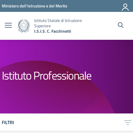
Vai ai contenuti
Vai al menu di navigazione
Vai al footer
Ministero dell'Istruzione e del Merito
Istituto Statale di Istruzione
Superiore
I.S.I.S. C. Facchinetti
Istituto Professionale
FILTRI