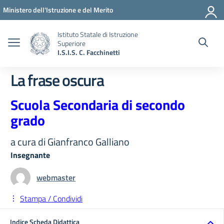
Vai ai contenuti
Vai al menu di navigazione
Vai al footer
Ministero dell'Istruzione e del Merito
Istituto Statale di Istruzione
Superiore
I.S.I.S. C. Facchinetti
La frase oscura
Scuola Secondaria di secondo
grado
a cura di Gianfranco Galliano
Insegnante
webmaster
Stampa / Condividi
Indice Scheda Didattica