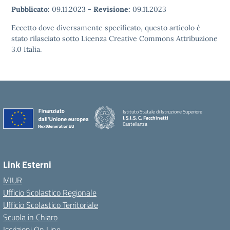
Pubblicato:
09.11.2023
-
Revisione:
09.11.2023
Eccetto dove diversamente specificato, questo articolo è
stato rilasciato sotto Licenza Creative Commons Attribuzione
3.0 Italia.
Istituto Statale di Istruzione Superiore
I.S.I.S. C. Facchinetti
Castellanza
Link Esterni
MIUR
Ufficio Scolastico Regionale
Ufficio Scolastico Territoriale
Scuola in Chiaro
Iscrizioni On Line