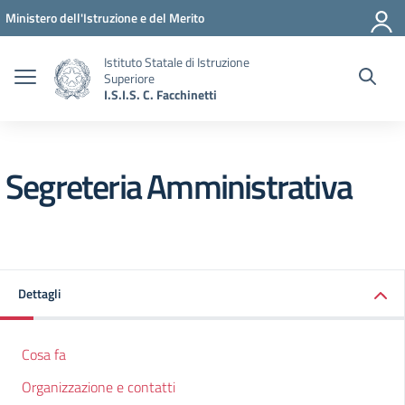
Vai ai contenuti
Vai al menu di navigazione
Vai al footer
Ministero dell'Istruzione e del Merito
Istituto Statale di Istruzione
Superiore
I.S.I.S. C. Facchinetti
Segreteria Amministrativa
Dettagli
Cosa fa
Organizzazione e contatti