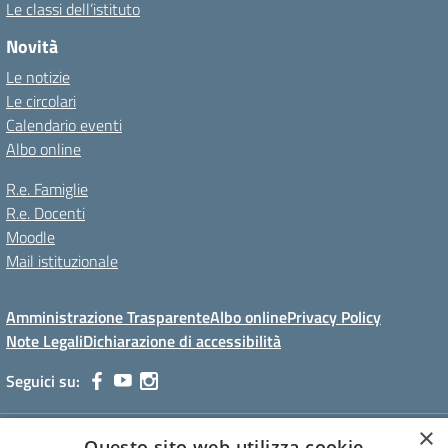
Le classi dell’istituto
Novità
Le notizie
Le circolari
Calendario eventi
Albo online
R.e. Famiglie
R.e. Docenti
Moodle
Mail istituzionale
Amministrazione Trasparente
Albo online
Privacy Policy
Note Legali
Dichiarazione di accessibilità
Seguici su:
×
I.S.I.S. "C. Facchinetti"
Questo sito web utilizza cookie