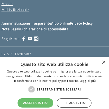
Moodle
Mail istituzionale
Amministrazione Trasparente
Albo online
Privacy Policy
Note Legali
Dichiarazione di accessibilità
Seguici su:
I.S.I.S. "C. Facchinetti"
Via Azimonti, 5 - 21053 - Castellanza (VA)
×
Questo sito web utilizza cookie
Tel. 0331 635718 - E-mail: vais01900e@istruzione.it - Pec:
vais01900e@pec.istruzione.it
Questo sito web utilizza i cookie per migliorare la tua esperienza di
Codice meccanografico: VAIS01900E
navigazione. Utilizzando il nostro sito web acconsenti a tutti i cookie
Codice Fiscale: 81009250127
in conformità con la nostra policy per i cookie.
Leggi di più
Codice IPA: istsc_vais01900e
CUF: UF6U6C
STRETTAMENTE NECESSARI
ACCETTA TUTTO
RIFIUTA TUTTO
Concept & Design by Designers Italia