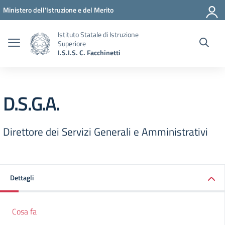
Vai ai contenuti
Vai al menu di navigazione
Vai al footer
Ministero dell'Istruzione e del Merito
Istituto Statale di Istruzione
Superiore
I.S.I.S. C. Facchinetti
D.S.G.A.
Direttore dei Servizi Generali e Amministrativi
Dettagli
Cosa fa