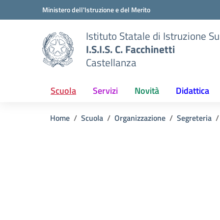
Vai ai contenuti
Vai al menu di navigazione
Vai al footer
Ministero dell'Istruzione e del Merito
Istituto Statale di Istruzione S
I.S.I.S. C. Facchinetti
Castellanza
Scuola
Servizi
Novità
Didattica
Home
Scuola
Organizzazione
Segreteria