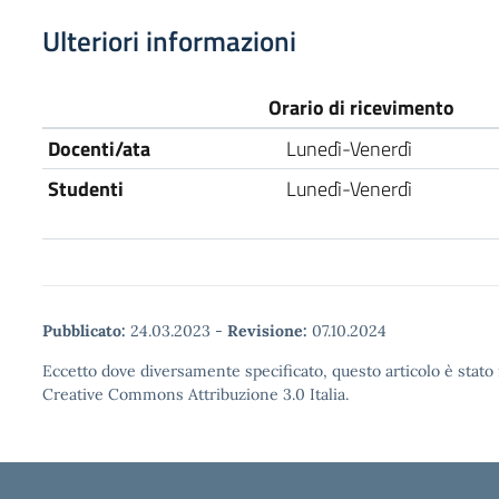
Ulteriori informazioni
Orario di ricevimento
Docenti/ata
Lunedì-Venerdì
Studenti
Lunedì-Venerdì
Pubblicato:
24.03.2023
-
Revisione:
07.10.2024
Eccetto dove diversamente specificato, questo articolo è stato 
Creative Commons Attribuzione 3.0 Italia.