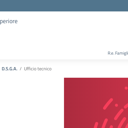
uperiore
R.e. Famigl
D.S.G.A.
Ufficio tecnico