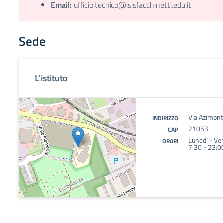
Email:
ufficio.tecnico@isisfacchinetti.edu.it
Sede
L'istituto
Via Azimonti
INDIRIZZO
21053
CAP
Lunedì - Ve
ORARI
7:30 - 23:0