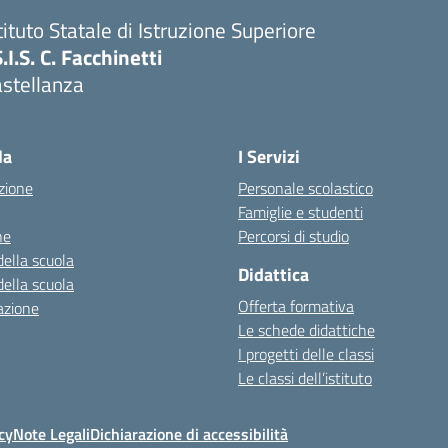
tituto Statale di Istruzione Superiore
S.I.S. C. Facchinetti
astellanza
la
I Servizi
zione
Personale scolastico
Famiglie e studenti
ne
Percorsi di studio
della scuola
Didattica
della scuola
Offerta formativa
azione
Le schede didattiche
I progetti delle classi
Le classi dell’istituto
cy
Note Legali
Dichiarazione di accessibilità