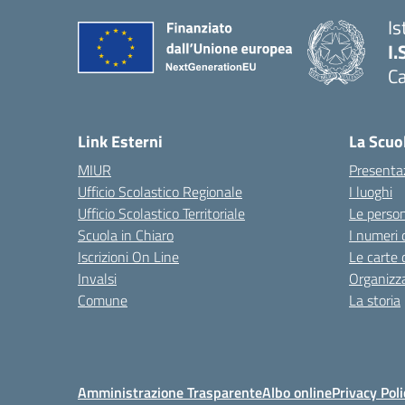
Is
I.
C
Link Esterni
La Scuo
MIUR
Presenta
Ufficio Scolastico Regionale
I luoghi
Ufficio Scolastico Territoriale
Le perso
Scuola in Chiaro
I numeri 
Iscrizioni On Line
Le carte 
Invalsi
Organizz
Comune
La storia
Amministrazione Trasparente
Albo online
Privacy Poli