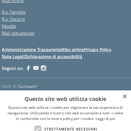
Albo online
R.e. Famiglie
R.e. Docenti
Moodle
Mail istituzionale
Amministrazione Trasparente
Albo online
Privacy Policy
Note Legali
Dichiarazione di accessibilità
Seguici su:
I.S.I.S. "C. Facchinetti"
Via Azimonti, 5 - 21053 - Castellanza (VA)
×
Questo sito web utilizza cookie
Tel. 0331 635718 - E-mail: vais01900e@istruzione.it - Pec:
vais01900e@pec.istruzione.it
Questo sito web utilizza i cookie per migliorare la tua esperienza di
Codice meccanografico: VAIS01900E
navigazione. Utilizzando il nostro sito web acconsenti a tutti i cookie
Codice Fiscale: 81009250127
in conformità con la nostra policy per i cookie.
Leggi di più
Codice IPA: istsc_vais01900e
CUF: UF6U6C
STRETTAMENTE NECESSARI