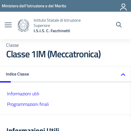
Vai ai contenuti
Vai al menu di navigazione
Vai al footer
Ministero dell'Istruzione e del Merito
Istituto Statale di Istruzione
Superiore
I.S.I.S. C. Facchinetti
Classe
Classe 1IM (Meccatronica)
Indice Classe
Informazioni utili
Programmazioni finali
Informazioni Utili