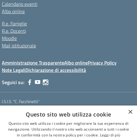
Calendario eventi
Albo online
R.e. Famiglie
R.e. Docenti
Moodle
Mail istituzionale
Amministrazione Trasparente
Albo online
Privacy Policy
Note Legali
Dichiarazione di accessibilità
Seguici su:
I.S.I.S. "C. Facchinetti"
Via Azimonti, 5 - 21053 - Castellanza (VA)
×
Questo sito web utilizza cookie
Tel. 0331 635718 - E-mail: vais01900e@istruzione.it - Pec:
vais01900e@pec.istruzione.it
Questo sito web utilizza i cookie per migliorare la tua esperienza di
Codice meccanografico: VAIS01900E
navigazione. Utilizzando il nostro sito web acconsenti a tutti i cookie
Codice Fiscale: 81009250127
in conformità con la nostra policy per i cookie.
Leggi di più