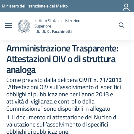
Vai ai contenuti
Vai al menu di navigazione
Vai al footer
Ministero dell'Istruzione e del Merito
Istituto Statale di Istruzione
Superiore
I.S.I.S. C. Facchinetti
Amministrazione Trasparente:
Attestazioni OIV o di struttura
analoga
Come previsto dalla delibera
CiVIT n. 71/2013
“Attestazioni OIV sull’assolvimento di specifici
obblighi di pubblicazione per l’anno 2013 e
attività di vigilanza e controllo della
Commissione” sono disponibili in allegato:
1. Il documento di attestazione del Nucleo di
valutazione sull’assolvimento di specifici
obblighi di pubblicazione;