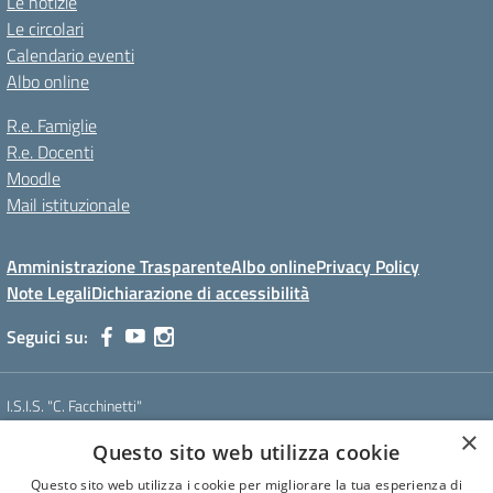
Le notizie
Le circolari
Calendario eventi
Albo online
R.e. Famiglie
R.e. Docenti
Moodle
Mail istituzionale
Amministrazione Trasparente
Albo online
Privacy Policy
Note Legali
Dichiarazione di accessibilità
Seguici su:
I.S.I.S. "C. Facchinetti"
Via Azimonti, 5 - 21053 - Castellanza (VA)
×
Questo sito web utilizza cookie
Tel. 0331 635718 - E-mail: vais01900e@istruzione.it - Pec:
vais01900e@pec.istruzione.it
Questo sito web utilizza i cookie per migliorare la tua esperienza di