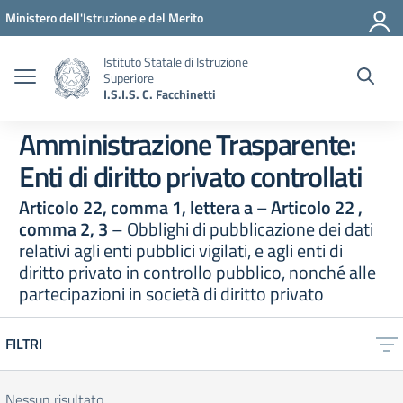
Vai ai contenuti
Vai al menu di navigazione
Vai al footer
Ministero dell'Istruzione e del Merito
Istituto Statale di Istruzione
Superiore
I.S.I.S. C. Facchinetti
Amministrazione Trasparente:
Enti di diritto privato controllati
Articolo 22, comma 1, lettera a – Articolo 22 ,
comma 2, 3
– Obblighi di pubblicazione dei dati
relativi agli enti pubblici vigilati, e agli enti di
diritto privato in controllo pubblico, nonché alle
partecipazioni in società di diritto privato
FILTRI
Nessun risultato