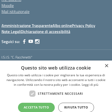
Moodle
Mail istituzionale
Amministrazione Trasparente
Albo online
Privacy Policy
Note Legali
Dichiarazione di accessibilità
Seguici su:
I.S.I.S. "C. Facchinetti"
Via Azimonti, 5 - 21053 - Castellanza (VA)
×
Questo sito web utilizza cookie
Tel. 0331 635718 - E-mail: vais01900e@istruzione.it - Pec:
vais01900e@pec.istruzione.it
Questo sito web utilizza i cookie per migliorare la tua esperienza di
Codice meccanografico: VAIS01900E
navigazione. Utilizzando il nostro sito web acconsenti a tutti i cookie
Codice Fiscale: 81009250127
in conformità con la nostra policy per i cookie.
Leggi di più
Codice IPA: istsc_vais01900e
CUF: UF6U6C
STRETTAMENTE NECESSARI
ACCETTA TUTTO
RIFIUTA TUTTO
Concept & Design by Designers Italia