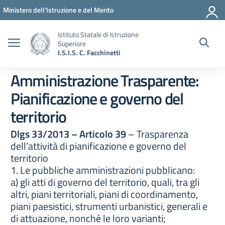
Vai ai contenuti
Vai al menu di navigazione
Vai al footer
Ministero dell'Istruzione e del Merito
Istituto Statale di Istruzione
Superiore
I.S.I.S. C. Facchinetti
Amministrazione Trasparente:
Pianificazione e governo del
territorio
Dlgs 33/2013 – Articolo 39
– Trasparenza
dell’attività di pianificazione e governo del
territorio
1. Le pubbliche amministrazioni pubblicano:
a) gli atti di governo del territorio, quali, tra gli
altri, piani territoriali, piani di coordinamento,
piani paesistici, strumenti urbanistici, generali e
di attuazione, nonché le loro varianti;