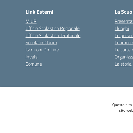
Link Esterni
La Scuo
MIUR
Presenta
Ufficio Scolastico Regionale
I luoghi
Ufficio Scolastico Territoriale
Le perso
Scuola in Chiaro
I numeri 
Iscrizioni On Line
Le carte 
Invalsi
Organizz
Comune
La storia
Amministrazione Trasparente
Albo online
Privacy Poli
Questo sito 
sito web
Tel. 0