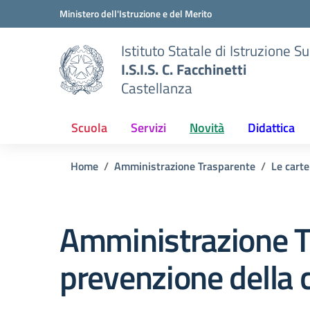
Vai ai contenuti
Vai al menu di navigazione
Vai al footer
Ministero dell'Istruzione e del Merito
Istituto Statale di Istruzione S
I.S.I.S. C. Facchinetti
Castellanza
Scuola
Servizi
Novità
Didattica
Home
Amministrazione Trasparente
Le carte
Amministrazione T
prevenzione della 