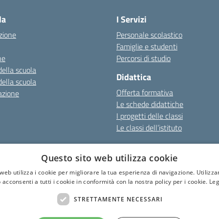
la
I Servizi
zione
Personale scolastico
Famiglie e studenti
ne
Percorsi di studio
della scuola
Didattica
della scuola
Offerta formativa
azione
Le schede didattiche
I progetti delle classi
Le classi dell’istituto
cy
Note Legali
Dichiarazione di accessibilità
Questo sito web utilizza cookie
web utilizza i cookie per migliorare la tua esperienza di navigazione. Utilizza
 acconsenti a tutti i cookie in conformità con la nostra policy per i cookie.
Leg
I.S.I.S. "C. Facchinetti"
STRETTAMENTE NECESSARI
Via Azimonti, 5 - 21053 - Castellanza (VA)
331 635718 - E-mail: vais01900e@istruzione.it - Pec: vais01900e@pec.istruz