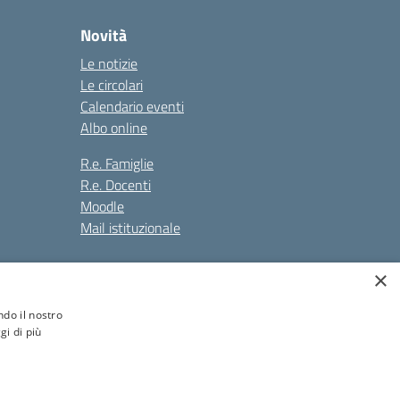
Novità
Le notizie
Le circolari
Calendario eventi
Albo online
R.e. Famiglie
R.e. Docenti
Moodle
Mail istituzionale
×
Seguici su:
ndo il nostro
gi di più
ione.it