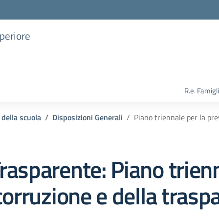
uperiore
R.e. Famigl
 della scuola
Disposizioni Generali
Piano triennale per la pr
rasparente:
Piano trienn
corruzione e della trasp