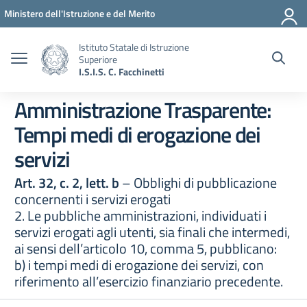
Vai ai contenuti
Vai al menu di navigazione
Vai al footer
Ministero dell'Istruzione e del Merito
Istituto Statale di Istruzione
Superiore
I.S.I.S. C. Facchinetti
Amministrazione Trasparente:
Tempi medi di erogazione dei
servizi
Art. 32, c. 2, lett. b
– Obblighi di pubblicazione
concernenti i servizi erogati
2. Le pubbliche amministrazioni, individuati i
servizi erogati agli utenti, sia finali che intermedi,
ai sensi dell’articolo 10, comma 5, pubblicano:
b) i tempi medi di erogazione dei servizi, con
riferimento all’esercizio finanziario precedente.