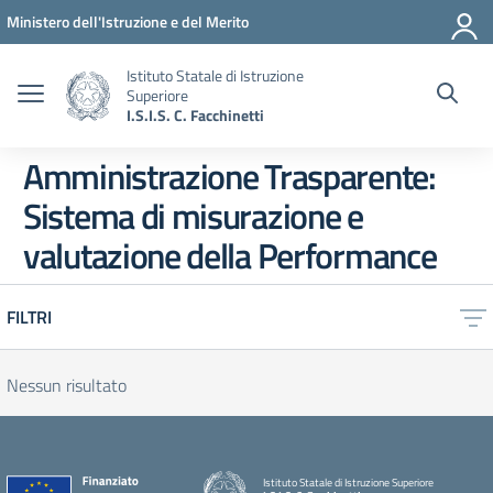
Vai ai contenuti
Vai al menu di navigazione
Vai al footer
Ministero dell'Istruzione e del Merito
Istituto Statale di Istruzione
Superiore
I.S.I.S. C. Facchinetti
Amministrazione Trasparente:
Sistema di misurazione e
valutazione della Performance
FILTRI
Nessun risultato
Istituto Statale di Istruzione Superiore