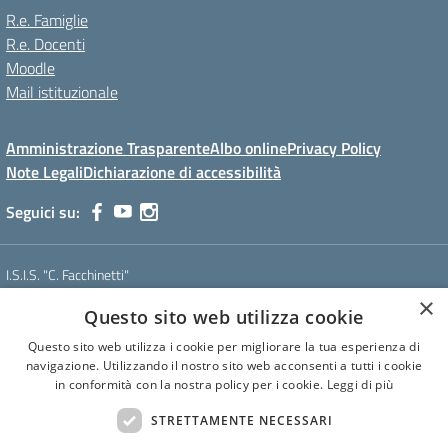
R.e. Famiglie
R.e. Docenti
Moodle
Mail istituzionale
Amministrazione Trasparente
Albo online
Privacy Policy
Note Legali
Dichiarazione di accessibilità
Seguici su:
I.S.I.S. "C. Facchinetti"
Via Azimonti, 5 - 21053 - Castellanza (VA)
×
Questo sito web utilizza cookie
Tel. 0331 635718 - E-mail: vais01900e@istruzione.it - Pec:
vais01900e@pec.istruzione.it
Questo sito web utilizza i cookie per migliorare la tua esperienza di
Codice meccanografico: VAIS01900E
navigazione. Utilizzando il nostro sito web acconsenti a tutti i cookie
Codice Fiscale: 81009250127
in conformità con la nostra policy per i cookie.
Leggi di più
Codice IPA: istsc_vais01900e
CUF: UF6U6C
STRETTAMENTE NECESSARI