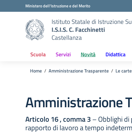
Vai ai contenuti
Vai al menu di navigazione
Vai al footer
Ministero dell'Istruzione e del Merito
Istituto Statale di Istruzione S
I.S.I.S. C. Facchinetti
Castellanza
Scuola
Servizi
Novità
Didattica
Home
Amministrazione Trasparente
Le carte
Amministrazione T
Articolo 16 , comma 3
– Obblighi di 
rapporto di lavoro a tempo indeter