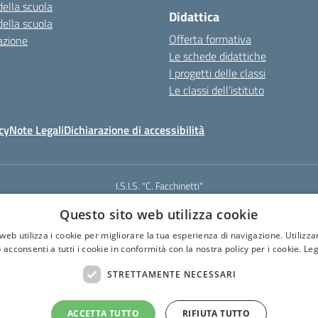
della scuola
Didattica
della scuola
Offerta formativa
azione
Le schede didattiche
I progetti delle classi
Le classi dell’istituto
cy
Note Legali
Dichiarazione di accessibilità
I.S.I.S. "C. Facchinetti"
Via Azimonti, 5 - 21053 - Castellanza (VA)
Questo sito web utilizza cookie
331 635718 - E-mail: vais01900e@istruzione.it - Pec: vais01900e@pec.istruz
Codice meccanografico: VAIS01900E
web utilizza i cookie per migliorare la tua esperienza di navigazione. Utilizza
Codice Fiscale: 81009250127
 acconsenti a tutti i cookie in conformità con la nostra policy per i cookie.
Leg
Codice IPA: istsc_vais01900e
CUF: UF6U6C
STRETTAMENTE NECESSARI
ACCETTA TUTTO
RIFIUTA TUTTO