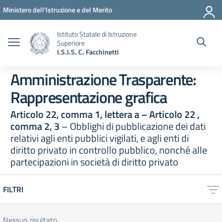
Vai ai contenuti
Vai al menu di navigazione
Vai al footer
Ministero dell'Istruzione e del Merito
Istituto Statale di Istruzione
Superiore
I.S.I.S. C. Facchinetti
Amministrazione Trasparente:
Rappresentazione grafica
Articolo 22, comma 1, lettera a – Articolo 22 ,
comma 2, 3
– Obblighi di pubblicazione dei dati
relativi agli enti pubblici vigilati, e agli enti di
diritto privato in controllo pubblico, nonché alle
partecipazioni in società di diritto privato
FILTRI
Nessun risultato