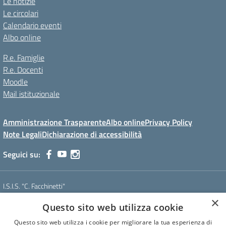
Le notizie
Le circolari
Calendario eventi
Albo online
R.e. Famiglie
R.e. Docenti
Moodle
Mail istituzionale
Amministrazione Trasparente
Albo online
Privacy Policy
Note Legali
Dichiarazione di accessibilità
Seguici su:
I.S.I.S. "C. Facchinetti"
Via Azimonti, 5 - 21053 - Castellanza (VA)
×
Questo sito web utilizza cookie
Tel. 0331 635718 - E-mail: vais01900e@istruzione.it - Pec:
vais01900e@pec.istruzione.it
Questo sito web utilizza i cookie per migliorare la tua esperienza di